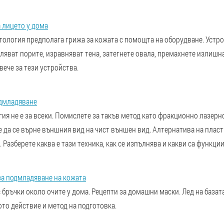
 лицето у дома
тология предполага грижа за кожата с помощта на оборудване. Устр
ляват порите, изравняват тена, затегнете овала, премахнете излишна
ече за тези устройства.
дмладяване
ия не е за всеки. Помислете за такъв метод като фракционно лазерн
 да се върне външния вид на чист външен вид. Алтернатива на пласт
 Разберете каква е тази техника, как се изпълнява и какви са функции
за подмладяване на кожата
с бръчки около очите у дома. Рецепти за домашни маски. Лед на базат
то действие и метод на подготовка.