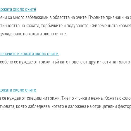
кожата около очите
ни са много забележими в областта на очите. Първите признаци на с
тичността на кожата, торбичките и подуването. Съвременната козме
дмладяване на кожата около очите.
епачите и кожата около очите.
собено се нуждае от грижи, тъй като повече от други части на тялото
кожата около очите
 се нуждае от специални грижи. Тя е по -тънка и нежна. Кожата около
 първата, която избледнява, когато е изложена на отрицателни факто