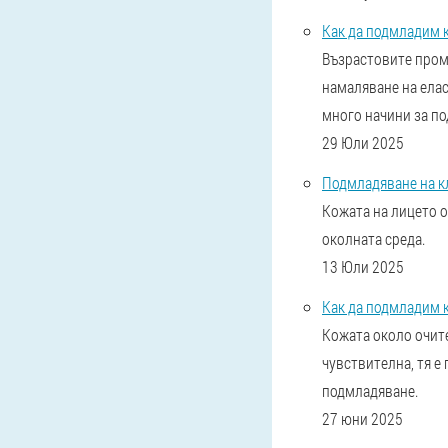
Как да подмладим 
Възрастовите проме
намаляване на елас
много начини за по
29 Юли 2025
Подмладяване на кл
Кожата на лицето о
околната среда.
13 Юли 2025
Как да подмладим 
Кожата около очите
чувствителна, тя е
подмладяване.
27 юни 2025