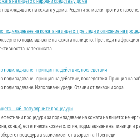
жата на лицето с народни средства у дома
 подмладяване на кожата у дома. Рецепти за маски против стареене.
о подмладяване на кожата на лицето: прегледи и описание на проце
 лазерното подмладяване на кожата на лицето. Прегледи на фракцио
ктивността на техниката.
о подмладяване - принцип на действие, последствия
 подмладяване - принцип на действие, последствия. Принцип на раб
 подмладяване. Използвани уреди. Отзиви от лекари и хора.
ицето - най -популярните процедури
 ефективни процедури за подмладяване на кожата на лицето: не -ерги
на, конци), естетическа козметология, подмладяване на пиявици и 
изберете процедура в зависимост от възрастта. Прегледи