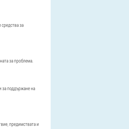
 средства за
ната за проблема.
и за поддържане на
твие, предимствата и