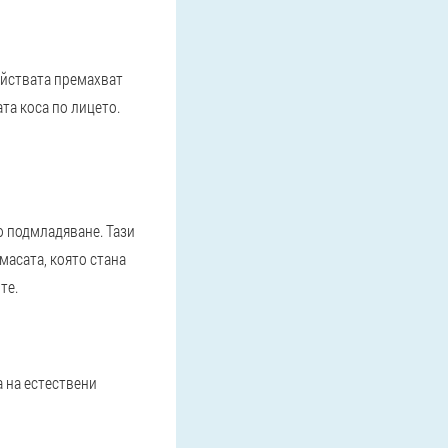
ойствата премахват
та коса по лицето.
о подмладяване. Тази
масата, която стана
те.
а на естествени