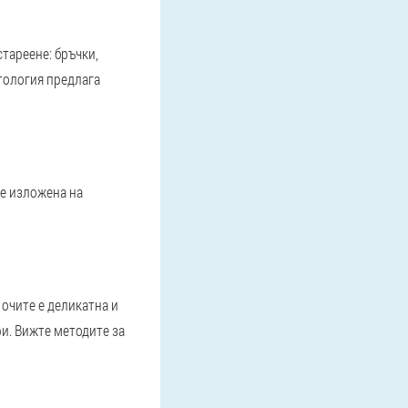
тареене: бръчки,
тология предлага
 е изложена на
 очите е деликатна и
ри. Вижте методите за