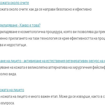
кожата около очите
жата около очите: как да се направи безопасно и ефективно
младяване - Какво е това?
дмладяване е козметологична процедура, която ви позволява да пре
менно прилагането на тази технология се крие ефективността на проц
ва и недостатъци.
не на лицето - активиране на естествения регенеративен ресурс на
яване на кожата е великолепна алтернатива на хирургичния фейсли
колко вида.
ожата на лицето
кожата на лицето е много важен етап. Може да се извърши, както в ск
 въпроса.