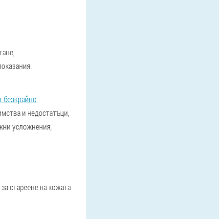
гане,
показания.
т безкрайно
имства и недостатъци,
ожни усложнения,
за стареене на кожата