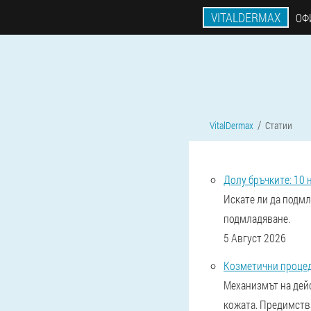
VITALDERMAX
ОФ
VitalDermax
Статии
Долу бръчките: 10 
Искате ли да подмл
подмладяване.
5 Август 2026
Козметични процед
Механизмът на дей
кожата. Предимства