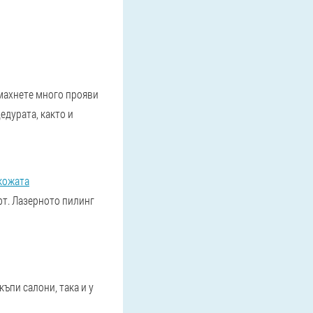
махнете много прояви
едурата, както и
 кожата
фт. Лазерното пилинг
ъпи салони, така и у