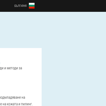
БЪЛГАРИЯ
и
ди и методи за
подмладяване на
 на кожата и пилинг.