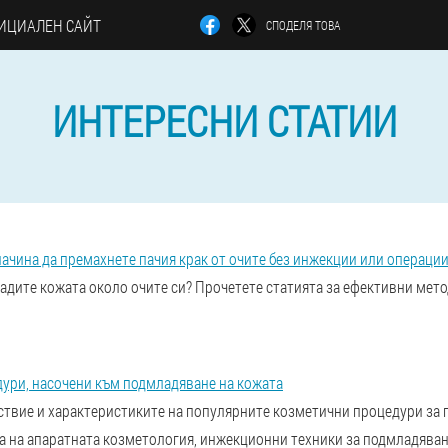
ИЦИАЛЕН САЙТ
СПОДЕЛЯ ТОВА
ИНТЕРЕСНИ СТАТИИ
начина да премахнете пачия крак от очите без инжекции или операци
адите кожата около очите си? Прочетете статията за ефективни мето
ури, насочени към подмладяване на кожата
ствие и характеристиките на популярните козметични процедури за 
 на апаратната козметология, инжекционни техники за подмладяване