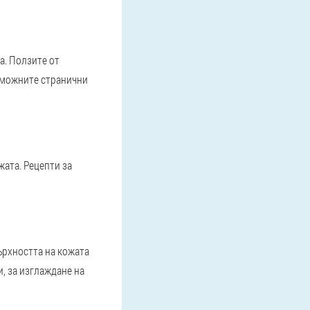
а. Ползите от
зможните странични
жата. Рецепти за
ърхността на кожата
, за изглаждане на