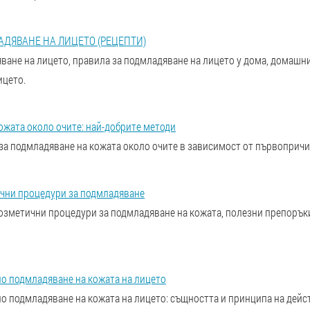
ДЯВАНЕ НА ЛИЦЕТО (РЕЦЕПТИ)
ане на лицето, правила за подмладяване на лицето у дома, домашни
ицето.
ожата около очите: най-добрите методи
за подмладяване на кожата около очите в зависимост от първопричи
чни процедури за подмладяване
озметични процедури за подмладяване на кожата, полезни препорък
о подмладяване на кожата на лицето
о подмладяване на кожата на лицето: същността и принципа на дейс