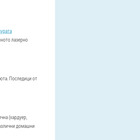
дурата
нното лазерно
ота. Последици от
чна (хардуер,
различни домашни