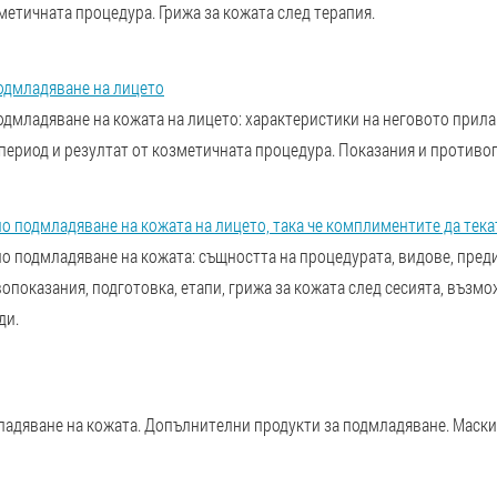
метичната процедура. Грижа за кожата след терапия.
подмладяване на лицето
одмладяване на кожата на лицето: характеристики на неговото прила
период и резултат от козметичната процедура. Показания и противо
 подмладяване на кожата на лицето, така че комплиментите да тека
о подмладяване на кожата: същността на процедурата, видове, пред
опоказания, подготовка, етапи, грижа за кожата след сесията, възм
ди.
адяване на кожата. Допълнителни продукти за подмладяване. Маски 