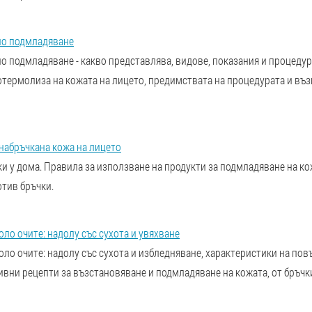
но подмладяване
 подмладяване - какво представлява, видове, показания и процедур
термолиза на кожата на лицето, предимствата на процедурата и въ
набръчкана кожа на лицето
и у дома. Правила за използване на продукти за подмладяване на ко
тив бръчки.
оло очите: надолу със сухота и увяхване
оло очите: надолу със сухота и избледняване, характеристики на пов
ивни рецепти за възстановяване и подмладяване на кожата, от бръчки