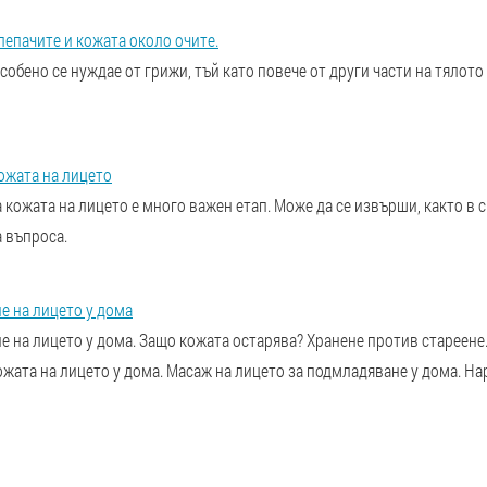
епачите и кожата около очите.
собено се нуждае от грижи, тъй като повече от други части на тялото
ожата на лицето
кожата на лицето е много важен етап. Може да се извърши, както в ск
 въпроса.
е на лицето у дома
 на лицето у дома. Защо кожата остарява? Хранене против стареене.
жата на лицето у дома. Масаж на лицето за подмладяване у дома. На