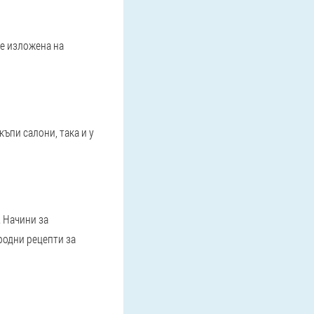
 е изложена на
ъпи салони, така и у
 Начини за
родни рецепти за