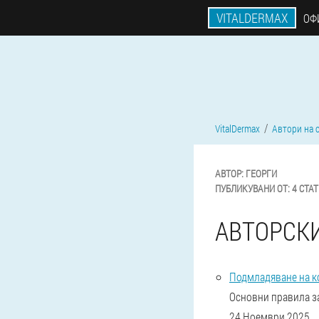
VITALDERMAX
ОФ
VitalDermax
Автори на 
АВТОР:
ГЕОРГИ
ПУБЛИКУВАНИ ОТ:
4 СТА
АВТОРСК
Подмладяване на ко
Основни правила за
24 Ноември 2025