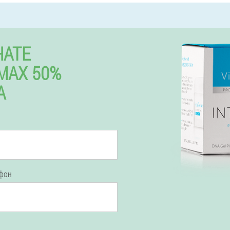
ЧАТЕ
MAX 50%
А
ефон