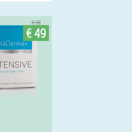
€ 98
€ 49