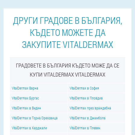
ДРУГИ ГРАДОВЕ В БЪЛГАРИЯ,
КЪДЕТО МОЖЕТЕ ДА
ЗАКУПИТЕ VITALDERMAX
ГРАДОВЕТЕ В БЪЛГАРИЯ КЪДЕТО МОЖЕ ДА СЕ
КУПИ VITALDERMAX VITALDERMAX
VitalDermax Варна
VitalDermax в София
VitalDermax Бургас
VitalDermax в Пловдив
VitalDermax в Видин
VitalDermax през враждебна
VitalDermax в Горна Ореховица
VitalDermax в Джамбола
VitalDermax в Карджали
VitalDermax в Плевен