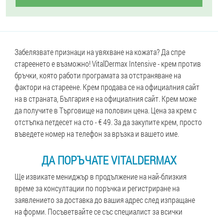
Забелязвате признаци на увяхване на кожата? Да спре
стареенето е възможно! VitalDermax Intensive - крем против
бръчки, която работи програмата за отстраняване на
фактори на стареене. Крем продава се на официалния сайт
на в страната, България е на официалния сайт. Крем може
да получите в Търговище на половин цена. Цена за крем с
отстъпка петдесет на сто - € 49. За да закупите крем, просто
въведете номер на телефон за връзка и вашето име.
ДА ПОРЪЧАТЕ VITALDERMAX
Ще извикате мениджър в продължение на най-близкия
време за консултации по поръчка и регистриране на
заявлението за доставка до вашия адрес след изпращане
на форми. Посъветвайте се със специалист за всички