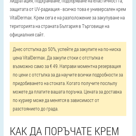
Хидратация, подхранване, подобряване на еластичността,
защитата от UV-радиация - всичко това е универсален крем
VitalDermax. Крем сега е на разположение за закупуване на
територията на страната България в Търговище на
официалния сайт.
Днес отстъпка до 50%, успейте да закупите на по-ниска
цена VitalDermax. Да закупи стоки с отстъпка е
възможно само за € 49. Направи моментна резервация
по цени с отстъпка за да научите всички подробности за
придобиването на стоката. Когато получите послылу
можете да платите вашата поръчка. Цената за доставка
по куриер може да менятся в зависимост от
разстоянието до града.
КАК ДА ПОРЪЧАТЕ КРЕМ