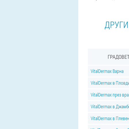
ДРУГИ
ГРАДОВЕТ
VitalDermax Варна
VitalDermax в Пловд
VitalDermax през вр
VitalDermax в Джамб
VitalDermax в Плеве