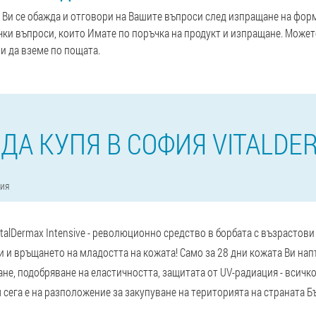
Ви се обажда и отговори на Вашите въпроси след изпращане на форм
чки въпроси, които Имате по поръчка на продукт и изпращане. Может
ли да вземе по пощата.
 ДА КУПЯ В СОФИЯ VITALDE
ия
talDermax Intensive - революционно средство в борбата с възрастов
 и връщането на младостта на кожата! Само за 28 дни кожата Ви нап
не, подобряване на еластичността, защитата от UV-радиация - всичк
м сега е на разположение за закупуване на територията на страната Б