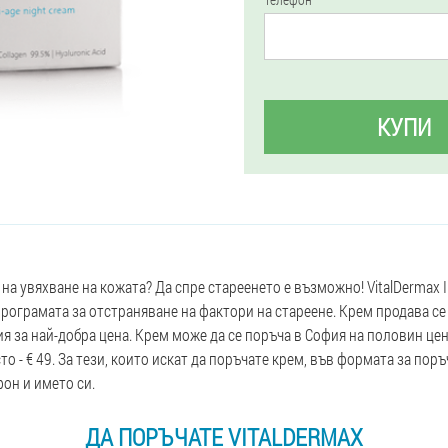
КУПИ
на увяхване на кожата? Да спре стареенето е възможно! VitalDermax I
програмата за отстраняване на фактори на стареене. Крем продава с
ия за най-добра цена. Крем може да се поръча в София на половин цен
то - € 49. За тези, които искат да поръчате крем, във формата за поръ
он и името си.
ДА ПОРЪЧАТЕ VITALDERMAX