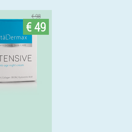
€ 98
€ 49