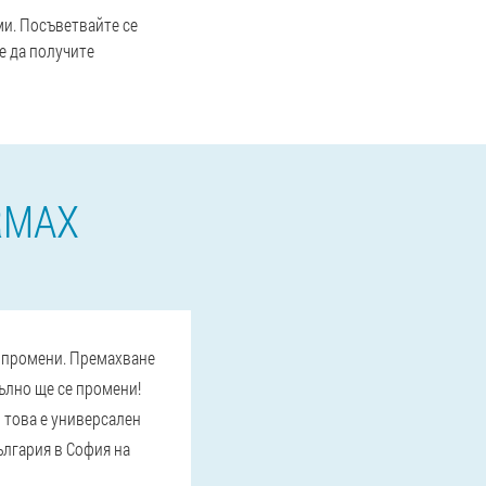
и. Посъветвайте се
е да получите
RMAX
и промени. Премахване
ълно ще се промени!
о това е универсален
ългария в София на