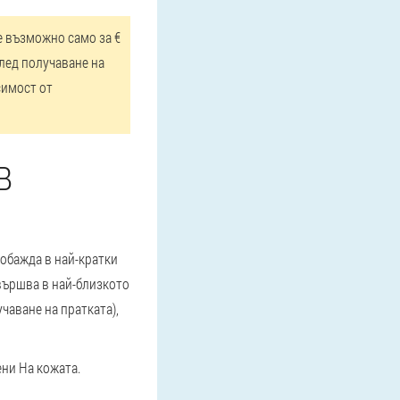
е възможно само за €
След получаване на
симост от
В
 обажда в най-кратки
вършва в най-близкото
чаване на пратката),
ени На кожата.