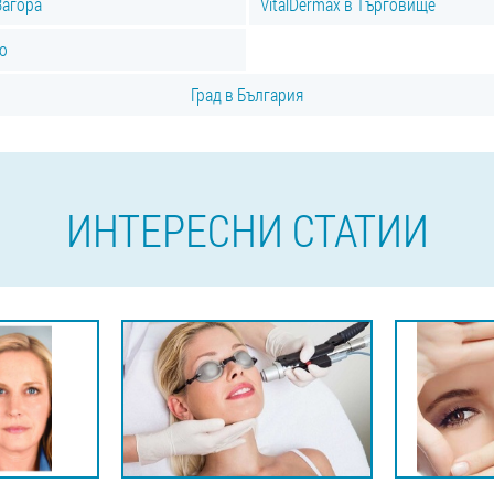
Загора
VitalDermax в Търговище
во
Град в България
ИНТЕРЕСНИ СТАТИИ