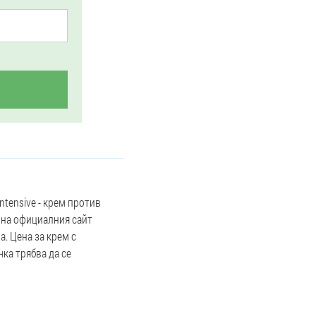
ntensive - крем против
е на официалния сайт
а. Цена за крем с
чка трябва да се