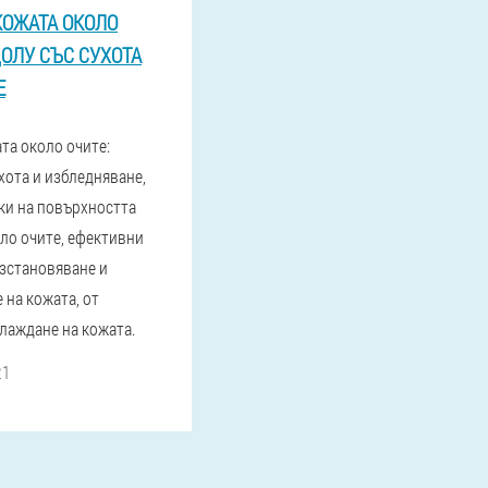
КОЖАТА ОКОЛО
ДОЛУ СЪС СУХОТА
Е
та около очите:
хота и избледняване,
ки на повърхността
оло очите, ефективни
ъзстановяване и
 на кожата, от
глаждане на кожата.
21