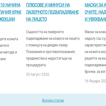
 10 НАЧИНА
ПЛЮСОВЕ И МИНУСИ НА
МАСКИ ЗА 
ПАЧИЯ КРАК
ЛАЗЕРНОТО ПОДМЛАДЯВАНЕ
ОЧИТЕ: НА
НЖЕКЦИИ
НА ЛИЦЕТО
И УВЯХВАН
Същността на лазерното
Маски за кожа
подмладяване на кожата на лицето
надолу със су
дите кожата
с помощта на диоден лазер.
характеристи
четете
Показания и противопоказания,
на кожата ок
ни методи и
предимства и недостатъци на
рецепти за в
ане.
процедурата.
подмладяване
бръчки, за из
25 Август 2020
16 Януари 20
Всички статии