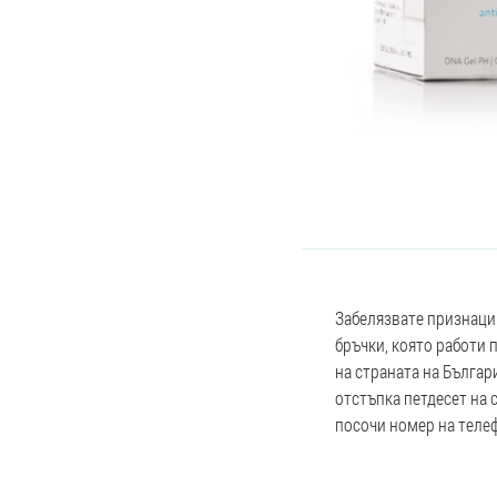
Забелязвате признаци 
бръчки, която работи 
на страната на Българ
отстъпка петдесет на с
посочи номер на телеф