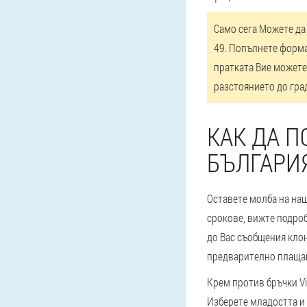
Само сега Можете да 
49. Попълнете форма
пратката Вие можете 
разстоянието до гра
КАК ДА П
БЪЛГАРИ
Оставете молба на наш
срокове, вижте подроб
до Вас съобщения клон
предварително плащан
Крем против бръчки Vi
Изберете младостта и 