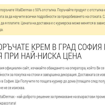
поръчате VitalDermax с 50% отстъпка. Поръчайте продукт с отстъпка 
та за да научите всички подробности за придобиването на стоката. 
да я платите. Цената на доставка е с куриерска може менятся в зави
да.
ОРЪЧАТЕ КРЕМ В ГРАД СОФИЯ 
Я ПРИ НАЙ-НИСКА ЦЕНА
ия официален сайт, изчакайте обаждането на оператора, който Ви се
ности за покупка на стоки и завършена декорация. Доставката се из
 в София. Ще Получите по пощата куриер до дома (плащате след полу
е не се изисква.
talDermax - най-доброто решение за премахване на възрастови пром
красотата!