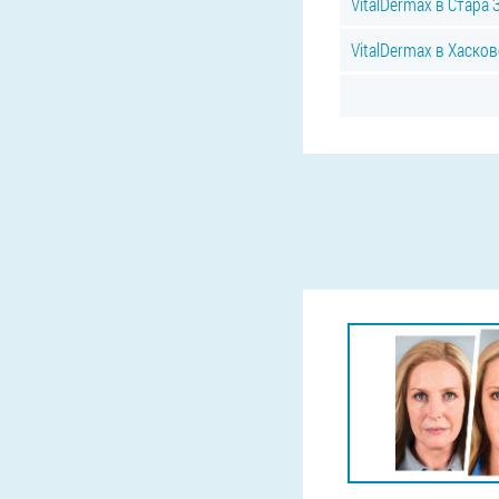
VitalDermax в Стара 
VitalDermax в Хаско