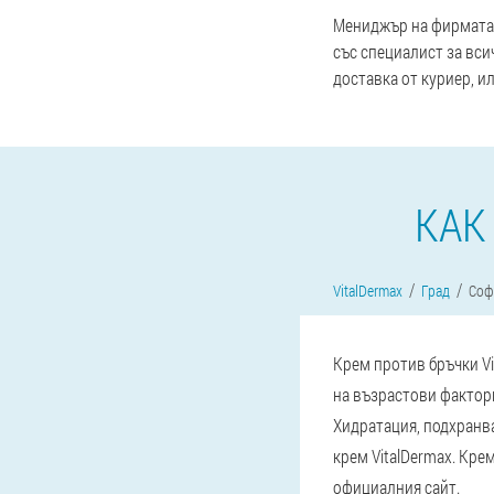
Мениджър на фирмата 
със специалист за вси
доставка от куриер, и
КАК
VitalDermax
Град
Соф
Крем против бръчки Vi
на възрастови фактори
Хидратация, подхранва
крем VitalDermax. Кре
официалния сайт.