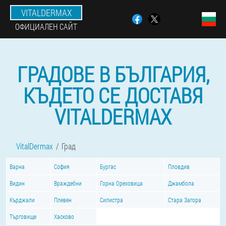
VITALDERMAX
ОФИЦИАЛЕН САЙТ
ГРАДОВЕ В БЪЛГАРИЯ,
КЪДЕТО СЕ ДОСТАВЯ
VITALDERMAX
VitalDermax
Град
Варна
София
Бургас
Пловдив
Видин
Враждебни
Горна Ореховица
Джамбола
Кърджали
Плевен
Силистра
Стара Загора
Търговище
Хасково