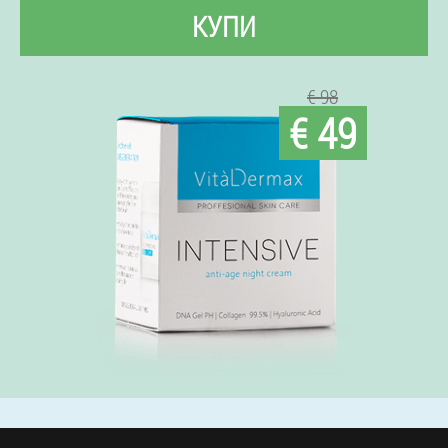
КУПИ
€ 98
€ 49