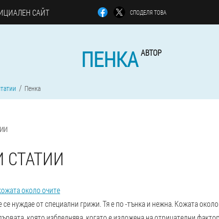
ИЦИАЛЕН САЙТ
СПОДЕЛЯ ТОВА
ПЕНКА
АВТОР
статии
Пенка
ТИИ
И СТАТИИ
кожата около очите
 се нуждае от специални грижи. Тя е по -тънка и нежна. Кожата около
 първата, която избледнява, когато е изложена на отрицателни факто