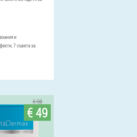
азания и
екти, 7 съвета за
€ 98
€ 49