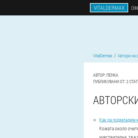
VITALDERMAX
ОФ
VitalDermax
Автори на 
АВТОР:
ПЕНКА
ПУБЛИКУВАНИ ОТ:
2 СТА
АВТОРСК
Как да подмладим 
Кожата около очите
чувствителна, тя е