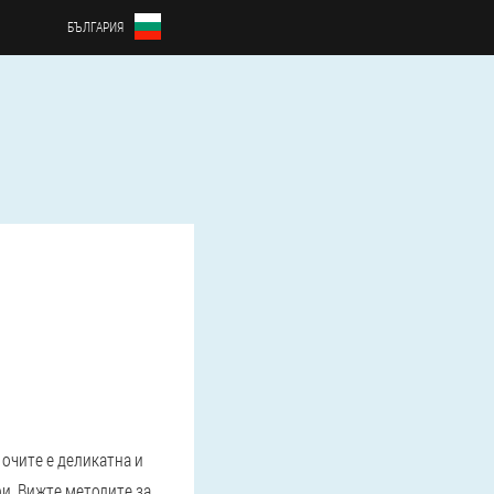
БЪЛГАРИЯ
 очите е деликатна и
ри. Вижте методите за